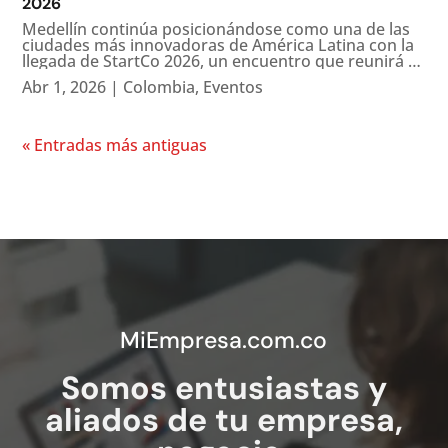
2026
Medellín continúa posicionándose como una de las
ciudades más innovadoras de América Latina con la
llegada de StartCo 2026, un encuentro que reunirá a
actores clave del ecosistema emprendedor y
Abr 1, 2026
|
Colombia
,
Eventos
tecnológico en la región. El evento se llevará a cabo
los días 16 y 17 de...
« Entradas más antiguas
MiEmpresa.com.co
Somos entusiastas y
aliados de tu empresa,