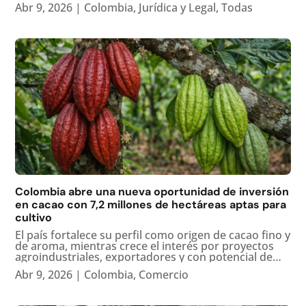
necesario renovarlo, cuál es el plazo límite y cómo
Abr 9, 2026
|
Colombia
,
Jurídica y Legal
,
Todas
hacerlo en línea. ¿Qué es el RUP y para qué sirve?...
Colombia abre una nueva oportunidad de inversión
en cacao con 7,2 millones de hectáreas aptas para
cultivo
El país fortalece su perfil como origen de cacao fino y
de aroma, mientras crece el interés por proyectos
agroindustriales, exportadores y con potencial de
expansión en varias regiones. Una apuesta que
Abr 9, 2026
|
Colombia
,
Comercio
combina campo, industria y exportaciones Colombia
empieza a...