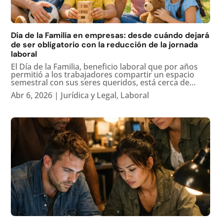
Día de la Familia en empresas: desde cuándo dejará
de ser obligatorio con la reducción de la jornada
laboral
El Día de la Familia, beneficio laboral que por años
permitió a los trabajadores compartir un espacio
semestral con sus seres queridos, está cerca de
dejar de ser una obligación para las empresas en
Abr 6, 2026
|
Jurídica y Legal
,
Laboral
Colombia. La razón está en la Ley 2101 de 2021, que
redujo la jornada...