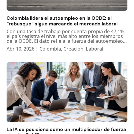
Colombia lidera el autoempleo en la OCDE: el
“rebusque” sigue marcando el mercado laboral
Con una tasa de trabajo por cuenta propia de 47,1%,
el país registra el nivel más alto entre los miembros
de la OCDE. El dato refleja la fuerza del autoempleo,
pero también la persistencia de la informalidad y la
Abr 10, 2026
|
Colombia
,
Creación
,
Laboral
falta de empleos con estabilidad y protección
social....
La IA se posiciona como un multiplicador de fuerza