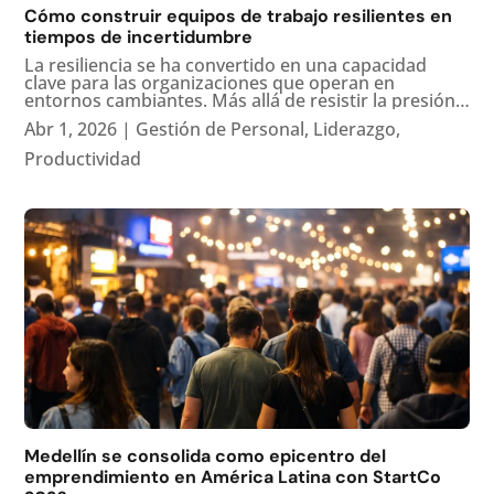
Cómo construir equipos de trabajo resilientes en
tiempos de incertidumbre
La resiliencia se ha convertido en una capacidad
clave para las organizaciones que operan en
entornos cambiantes. Más allá de resistir la presión,
los equipos resilientes logran adaptarse, corregir el
Abr 1, 2026
|
Gestión de Personal
,
Liderazgo
,
rumbo con rapidez y mantenerse enfocados cuando
los planes cambian...
Productividad
Medellín se consolida como epicentro del
emprendimiento en América Latina con StartCo