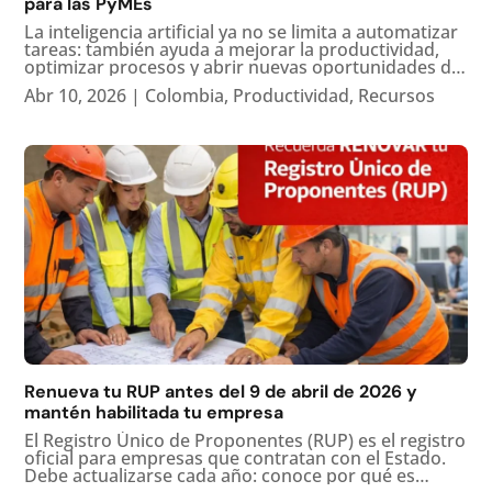
para las PyMEs
La inteligencia artificial ya no se limita a automatizar
tareas: también ayuda a mejorar la productividad,
optimizar procesos y abrir nuevas oportunidades de
crecimiento para las pequeñas y medianas
Abr 10, 2026
|
Colombia
,
Productividad
,
Recursos
empresas. La IA y el nuevo impulso para las
pequeñas empresas La...
Renueva tu RUP antes del 9 de abril de 2026 y
mantén habilitada tu empresa
El Registro Único de Proponentes (RUP) es el registro
oficial para empresas que contratan con el Estado.
Debe actualizarse cada año: conoce por qué es