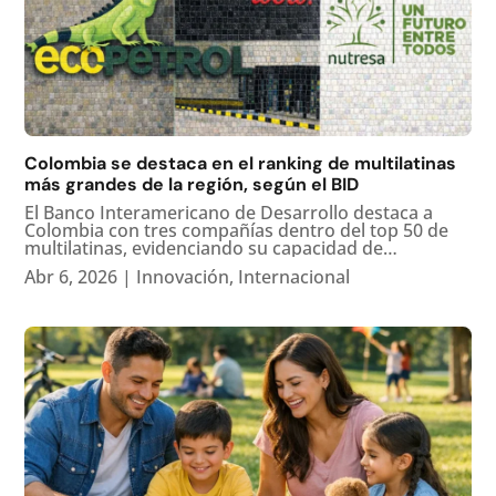
Colombia se destaca en el ranking de multilatinas
más grandes de la región, según el BID
El Banco Interamericano de Desarrollo destaca a
Colombia con tres compañías dentro del top 50 de
multilatinas, evidenciando su capacidad de
expansión internacional y su peso en la economía
Abr 6, 2026
|
Innovación
,
Internacional
regional. El más reciente estudio del Banco
Interamericano de Desarrollo (BID)...