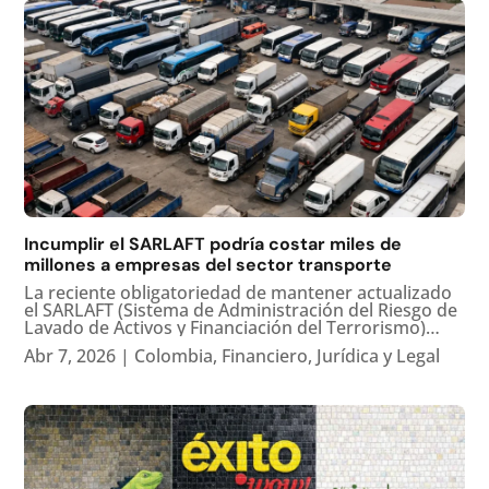
Incumplir el SARLAFT podría costar miles de
millones a empresas del sector transporte
La reciente obligatoriedad de mantener actualizado
el SARLAFT (Sistema de Administración del Riesgo de
Lavado de Activos y Financiación del Terrorismo)
implica para las empresas colombianas el riesgo de
Abr 7, 2026
|
Colombia
,
Financiero
,
Jurídica y Legal
sanciones administrativas muy severas en caso de
incumplimiento....