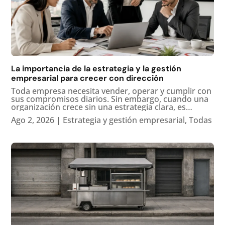
La importancia de la estrategia y la gestión
empresarial para crecer con dirección
Toda empresa necesita vender, operar y cumplir con
sus compromisos diarios. Sin embargo, cuando una
organización crece sin una estrategia clara, es
común que aparezcan problemas de enfoque,
Ago 2, 2026
|
Estrategia y gestión empresarial
,
Todas
duplicidad de esfuerzos, falta de indicadores,
decisiones reactivas y...