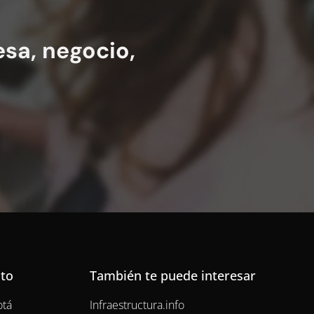
sa, negocio,
.
cto
También te puede interesar
otá
Infraestructura.info