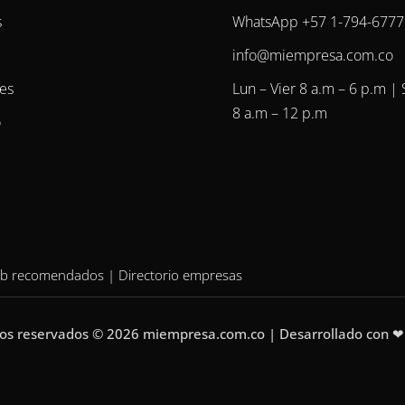
s
WhatsApp +57 1-794-6777
info@miempresa.com.co
es
Lun – Vier 8 a.m – 6 p.m |
8 a.m – 12 p.m
o
web recomendados
|
Directorio empresas
hos reservados © 2026 miempresa.com.co | Desarrollado con 