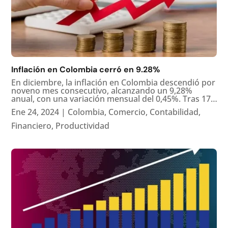
Inflación en Colombia cerró en 9.28%
En diciembre, la inflación en Colombia descendió por
noveno mes consecutivo, alcanzando un 9,28%
anual, con una variación mensual del 0,45%. Tras 17
meses de cifras de dos dígitos, el IPC tuvo su pico en
Ene 24, 2024
|
Colombia
,
Comercio
,
Contabilidad
,
marzo de 2023. A pesar de la disminución, algunas
áreas como transporte y alimentos mostraron
Financiero
,
Productividad
aumentos debido a incrementos en gasolina e
insumos. Expertos proyectan una continuación de la
moderación anual, anticipando un descenso hasta
aproximadamente el 6% en 2024.