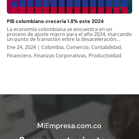
PIB colombiano crecería 1.8% este 2024
La economía colombiana se encuentra en un
proceso de ajuste macro para el año 2024, marcando
un punto de transición entre la desaceleración
experimentada el año pasado y un período de
Ene 24, 2024
|
Colombia
,
Comercio
,
Contabilidad
,
recuperación en el futuro cercano. Diversos
informes macroeconómicos de entidades...
Financiero
,
Finanzas Corporativas
,
Productividad
MiEmpresa.com.co